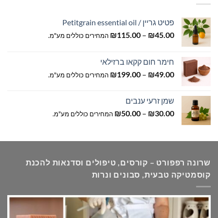
פטיט גריין / Petitgrain essential oil
טווח
₪
115.00
–
₪
45.00
המחירים כוללים מע"מ.
מחירים:
חימר חום קקאו ברזילאי
עד
טווח
₪
199.00
–
₪
49.00
המחירים כוללים מע"מ.
מחירים:
שמן זרעי ענבים
עד
טווח
₪
50.00
–
₪
30.00
המחירים כוללים מע"מ.
מחירים:
עד
שרונה רפפורט – קורסים, טיפולים וסדנאות להכנת
קוסמטיקה טבעית, סבונים ונרות