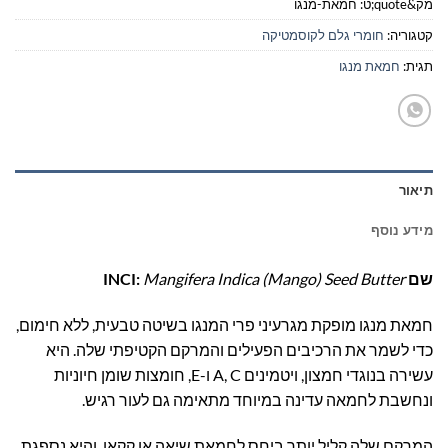
מק&quote;ט:
חמאת-מנגו
קטגוריה:
חומרי גלם לקוסמטיקה
תגית:
חמאת מנגו
תיאור
מידע נוסף
שם INCI:
Mangifera Indica (Mango) Seed Butter
חמאת מנגו מופקת מגרעיני פרי המנגו בשיטה טבעית, ללא חימום,
כדי לשמר את הרכיבים הפעילים והמרקם הקטיפתי שלה. היא
עשירה בנוגדי חמצון, ויטמינים A, C ו-E, חומצות שומן חיוניות
ונחשבת לחמאה עדינה במיוחד מתאימה גם לעור רגיש.
המרקם שלה קליל יותר ביחס לחמאת שיאה או קקאו, והיא נספגת