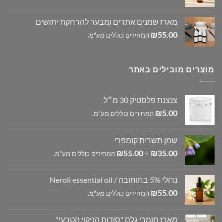
מארז שמנים אתרים ומבער להרחקת יתושים
₪
55.00
המחירים כוללים מע"מ.
מוצרים מובילים באתר
צנצנת פלסטיק 30 מ״ל
₪
5.00
המחירים כוללים מע"מ.
שמן תשרית קומפרי
טווח
₪
55.00
–
₪
35.00
המחירים כוללים מע"מ.
מחירים:
נרולי 5% בחוחובה / Neroli essential oil
עד
₪
55.00
המחירים כוללים מע"מ.
מארז חומרי גלם "סודות הניקוי הטבעי"