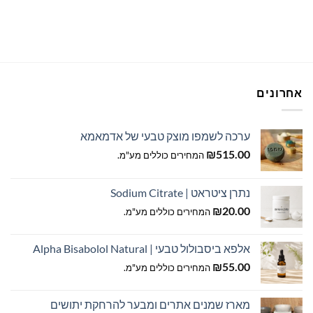
זה
יש
מספר
סוגים.
ניתן
לבחור
אחרונים
את
האפשרויות
בעמוד
ערכה לשמפו מוצק טבעי של אדמאמא
המוצר
₪
515.00
המחירים כוללים מע"מ.
נתרן ציטראט | Sodium Citrate
₪
20.00
המחירים כוללים מע"מ.
אלפא ביסבולול טבעי | Alpha Bisabolol Natural
₪
55.00
המחירים כוללים מע"מ.
מארז שמנים אתרים ומבער להרחקת יתושים