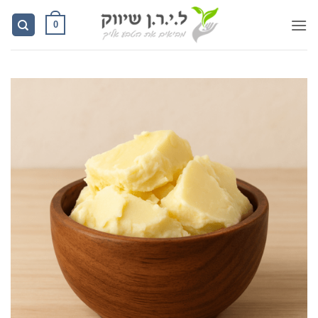
Ski
0
t
conten