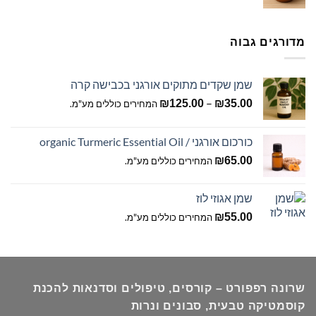
מחירים:
עד
מדורגים גבוה
שמן שקדים מתוקים אורגני בכבישה קרה
טווח
–
₪
125.00
₪
35.00
המחירים כוללים מע"מ.
מחירים:
כורכום אורגני / organic Turmeric Essential Oil
עד
₪
65.00
המחירים כוללים מע"מ.
שמן אגוזי לוז
₪
55.00
המחירים כוללים מע"מ.
שרונה רפפורט – קורסים, טיפולים וסדנאות להכנת
קוסמטיקה טבעית, סבונים ונרות