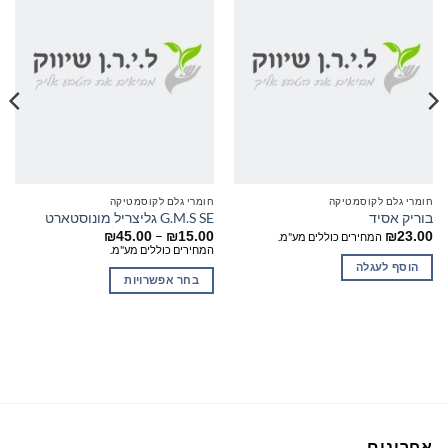
חומרי גלם לקוסמטיקה
חומרי גלם לקוסמטיקה
בוריק אסיד
G.M.S SE גליצריל מונוסטארט
טווח
–
₪
45.00
₪
15.00
₪
23.00
המחירים כוללים מע"מ.
מחירים:
המחירים כוללים מע"מ.
הוסף לעגלה
עד
בחר אפשרויות
למוצר
זה
יש
מספר
סוגים.
ניתן
לבחור
אחרונים