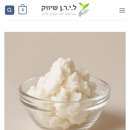
Ski
0
t
conten