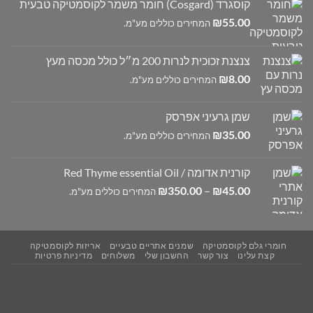
קוסגרד (Cosgard) חומר משמר לקוסמטיקה טבעית
₪
55.00
המחירים כוללים מע"מ.
צנצנת זכוכית לנרות 200 מ״ל כולל מכסה מעץ
₪
8.00
המחירים כוללים מע"מ.
שמן גרעיני אפרסק
₪
35.00
המחירים כוללים מע"מ.
קורנית אדומה / Red Thyme essential Oil
טווח
₪
350.00
–
₪
45.00
המחירים כוללים מע"מ.
מחירים:
עד
חומרי גלם לקוסמטיקה
שמנים אתריים טבעיים
אריזות לקוסמטיקה
קצת עלינו
צור קשר
החשבון שלי
משלוחים
מדיניות פרטיות