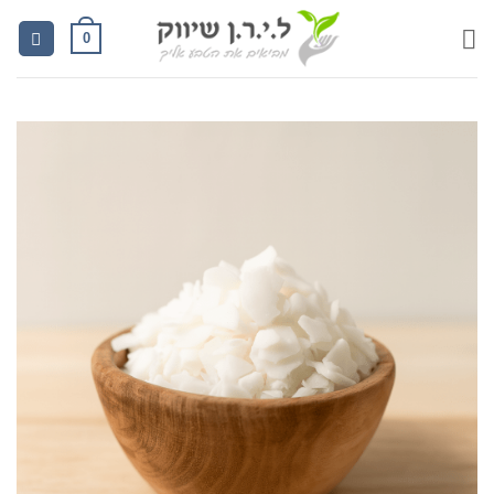
Ski
0
t
conten