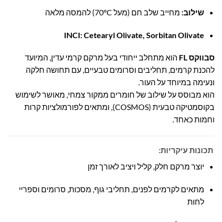
שילוב:
מחייב שלב חם (מעל 70°C) להמסה מלאה
INCI:
Cetearyl Olivate, Sorbitan Olivate
סבווקס FL
הוא מתחלב ייחודי בעל מרקם קרמי עדין, המיועד
להכנת קרמים, תחליבים וסרומים טבעיים, עם תחושה חלקה
ונעימה במיוחד על העור.
הוא מבוסס על שילוב של חומרים ממקור צמחי, מאושר לשימוש
בקוסמטיקה טבעית (COSMOS), ומתאים לפורמולציות קרות
וחמות כאחד.
תכונות עיקריות:
יוצר מרקם חלק, קליל ויציב לאורך זמן
מתאים לקרמים לפנים, תחליבי גוף, מסכות, סרומים וספריי
לחות