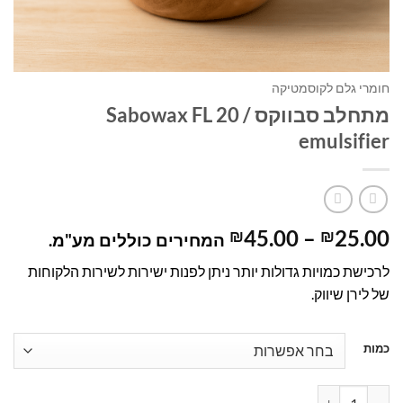
חומרי גלם לקוסמטיקה
מתחלב סבווקס / Sabowax FL 20
emulsifier
טווח
45.00
–
25.00
₪
₪
המחירים כוללים מע"מ.
מחירים:
לרכישת כמויות גדולות יותר ניתן לפנות ישירות לשירות הלקוחות
של לירן שיווק.
עד
כמות
כמות של מתחלב סבווקס / Sabowax FL 20 emulsifier