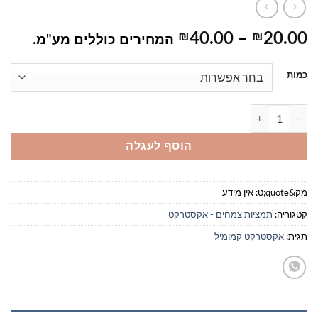
טווח
₪
40.00
–
₪
20.00
המחירים כוללים מע"מ.
מחירים:
כמות
עד
כמות של אקסטרקט קמומיל
הוסף לעגלה
מק&quote;ט:
אין מידע
קטגוריה:
תמציות צמחים - אקסטרקט
תגית:
אקסטרקט קמומיל