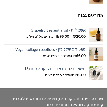
מחירים:
עד
מדורגים גבוה
אשכוליות / Grapefruit essential oil
טווח
₪
95.00
–
₪
20.00
המחירים כוללים מע"מ.
מחירים:
פפטידים של קולגן / Vegan collagen peptides
עד
₪
65.00
המחירים כוללים מע"מ.
משאבת לחיצה שחורה לבקבוק פתח 18
₪
2.00
המחירים כוללים מע"מ.
שרונה רפפורט – קורסים, טיפולים וסדנאות להכנת
קוסמטיקה טבעית, סבונים ונרות