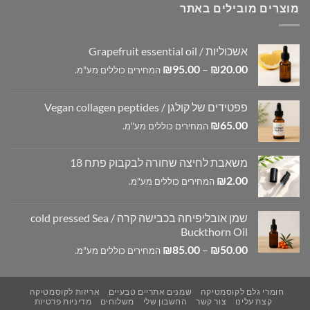
מוצרים מובילים באתר
אשכוליות / Grapefruit essential oil
טווח
₪
95.00
–
₪
20.00
המחירים כוללים מע"מ.
מחירים:
פפטידים של קולגן / Vegan collagen peptides
עד
₪
65.00
המחירים כוללים מע"מ.
משאבת לחיצה שחורה לבקבוק פתח 18
₪
2.00
המחירים כוללים מע"מ.
שמן אובליפיחה בכבישה קרה / cold pressed Sea
Buckthorn Oil
טווח
₪
85.00
–
₪
50.00
המחירים כוללים מע"מ.
מחירים:
עד
חומרי גלם לקוסמטיקה
שמנים אתריים טבעיים
אריזות לקוסמטיקה
קצת עלינו
צור קשר
החשבון שלי
משלוחים
מדיניות פרטיות