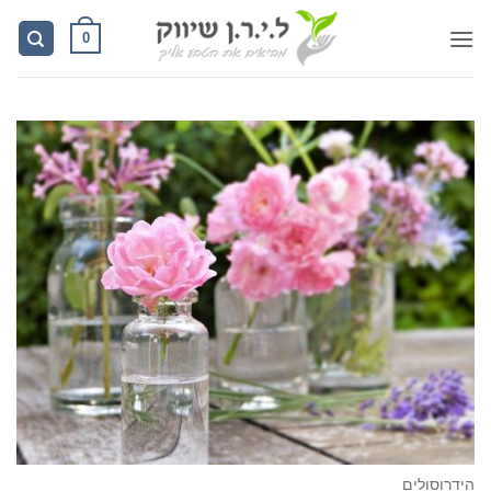
Ski
0
t
conten
הידרוסולים