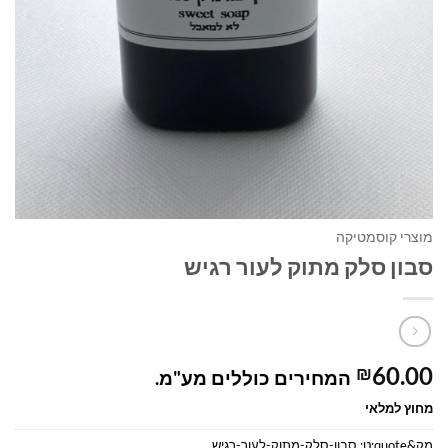
מוצרי קוסמטיקה
סבון סלק מתוק לעור רגיש
60.00
₪
המחירים כוללים מע"מ.
מחוץ למלאי
מק&quote;ט:
סבון-סלק-מתוק-לעור-רגיש