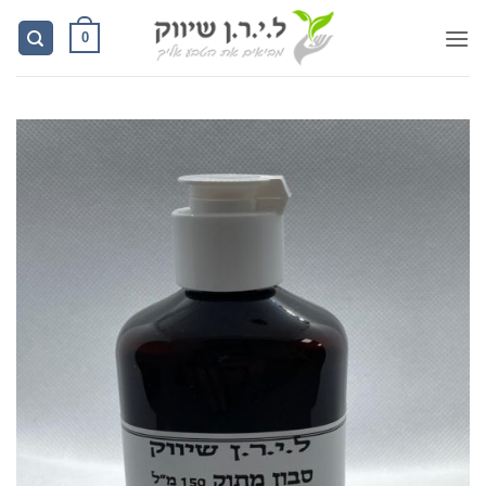
Ski
0
t
conten