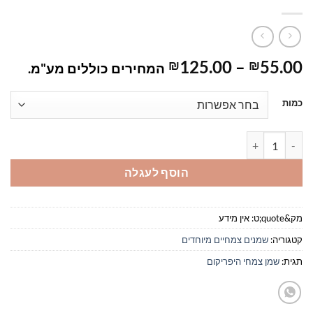
טווח
125.00
–
55.00
₪
₪
המחירים כוללים מע"מ.
מחירים:
כמות
עד
כמות של שמן תשרית היפריקום בשמן זית אורגני
הוסף לעגלה
מק&quote;ט:
אין מידע
קטגוריה:
שמנים צמחיים מיוחדים
תגית:
שמן צמחי היפריקום