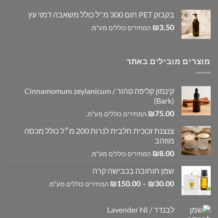
בקבוק PET חום 300 מ''ל כולל משאבה דמוי עץ
₪
3.50
המחירים כוללים מע"מ.
מוצרים מובילים באתר
קינמון קליפה טהור / Cinnamomum zeylanicum
(Bark)
₪
75.00
המחירים כוללים מע"מ.
צנצנת זכוכית חלבית לנרות 200 מ״ל כולל מכסה
מוזהב
₪
8.00
המחירים כוללים מע"מ.
שמן חוחובה בכבישה קרה
טווח
₪
150.00
–
₪
30.00
המחירים כוללים מע"מ.
מחירים:
לבנדר / Lavender NI
עד