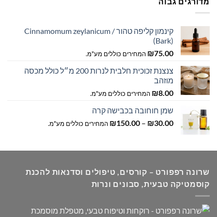
מדורגים גבוה
קינמון קליפה טהור / Cinnamomum zeylanicum
(Bark)
₪
75.00
המחירים כוללים מע"מ.
צנצנת זכוכית חלבית לנרות 200 מ״ל כולל מכסה
מוזהב
₪
8.00
המחירים כוללים מע"מ.
שמן חוחובה בכבישה קרה
טווח
₪
150.00
–
₪
30.00
המחירים כוללים מע"מ.
מחירים:
עד
שרונה רפפורט – קורסים, טיפולים וסדנאות להכנת
קוסמטיקה טבעית, סבונים ונרות