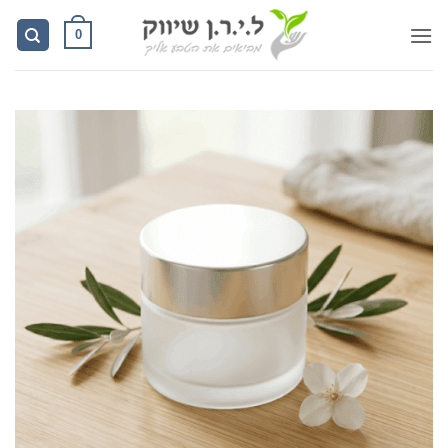
Ski
0
t
conten