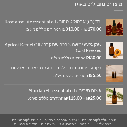
מוצרים מובילים באתר
ורד (רוז) אבסולוט טהור / Rose absolute essential oil
טווח
₪
310.00
–
₪
170.00
המחירים כוללים מע"מ.
מחירים:
שמן גלעיני משמש בכבישה קרה / Apricot Kernel Oil
עד
Cold Pressed
₪
30.00
המחירים כוללים מע"מ.
בקבוק פרוסטד חום לסרום כולל משאבה בצבע זהב
₪
5.50
המחירים כוללים מע"מ.
אשוח סיבירי / Siberian Fir essential oil
טווח
₪
115.00
–
₪
25.00
המחירים כוללים מע"מ.
מחירים:
עד
חומרי גלם לקוסמטיקה
שמנים אתריים טבעיים
אריזות לקוסמטיקה
קצת עלינו
צור קשר
החשבון שלי
משלוחים
מדיניות פרטיות