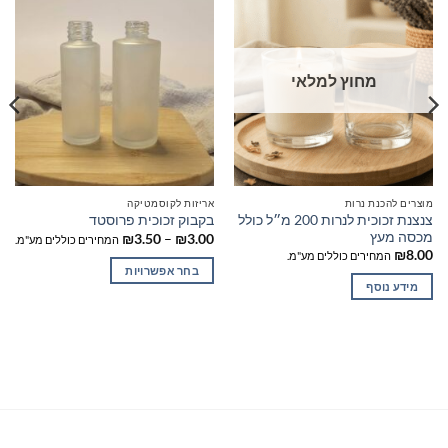
מחוץ למלאי
מוצרים להכנת נרות
אריזות לקוסמטיקה
צנצנת זכוכית לנרות 200 מ״ל כולל
בקבוק זכוכית פרוסטד
מכסה מעץ
טווח
₪
3.50
–
₪
3.00
המחירים כוללים מע"מ.
מחירים:
₪
8.00
המחירים כוללים מע"מ.
בחר אפשרויות
עד
מידע נוסף
למוצר
זה
יש
מספר
סוגים.
ניתן
לבחור
את