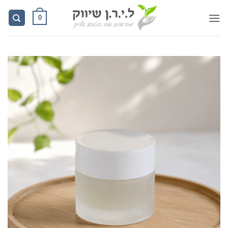
Ski
0
t
conten