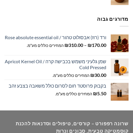
מחירים:
עד
מדורגים גבוה
ורד (רוז) אבסולוט טהור / Rose absolute essential oil
טווח
₪
310.00
–
₪
170.00
המחירים כוללים מע"מ.
מחירים:
שמן גלעיני משמש בכבישה קרה / Apricot Kernel Oil
עד
Cold Pressed
₪
30.00
המחירים כוללים מע"מ.
בקבוק פרוסטד חום לסרום כולל משאבה בצבע זהב
₪
5.50
המחירים כוללים מע"מ.
שרונה רפפורט – קורסים, טיפולים וסדנאות להכנת
קוסמטיקה טבעית, סבונים ונרות