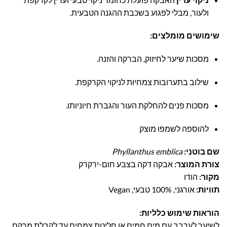
ולעור, מבלי לפגוע בשכבת ההגנה הטבעית.
שימושים מומלצים:
מסכות שיער לחיזוק, הברקה והזנה.
שילוב בתערובות צמחיות לניקוי הקרקפת.
מסכות פנים להחלקת העור והגברת חיוניותו.
להוספה לשמפו מוצק
שם בוטני:
Phyllanthus emblica
צורת המוצר:
אבקה דקה בצבע חום-ירקרק
מקור:
הודו
תוויות:
אורגני, 100% טבעי, Vegan
הוראות שימוש כלליות:
לשיער לערבב עם מים חמים או חליטת צמחים עד לקבלת מרקם