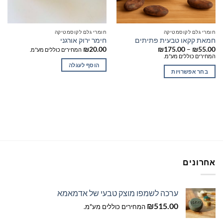
חומרי גלם לקוסמטיקה
חומרי גלם לקוסמטיקה
חמאת קקאו טבעית פתיתים
חימר ירוק אורגני
טווח
₪
20.00
₪
175.00
–
₪
55.00
המחירים כוללים מע"מ.
מחירים:
המחירים כוללים מע"מ.
הוסף לעגלה
עד
בחר אפשרויות
למוצר
זה
יש
מספר
סוגים.
ניתן
לבחור
את
אחרונים
האפשרויות
בעמוד
המוצר
ערכה לשמפו מוצק טבעי של אדמאמא
₪
515.00
המחירים כוללים מע"מ.