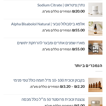
נתרן ציטראט | Sodium Citrate
₪
20.00
המחירים כוללים מע"מ.
אלפא ביסבולול טבעי | Alpha Bisabolol Natural
₪
55.00
המחירים כוללים מע"מ.
מארז שמנים אתרים ומבער להרחקת יתושים
₪
55.00
המחירים כוללים מע"מ.
הנמכרים ביותר
בקבוק זכוכית 10-100 מ"ל חומה כולל טפי פנימי
טווח
₪
3.20
–
₪
2.20
המחירים כוללים מע"מ.
מחירים:
צנצנת זכוכית פרוסטד 50 מ״ל כולל מכסה
עד
₪
5.00
המחירים כוללים מע"מ.