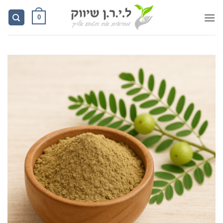
Ski
0
t
conten