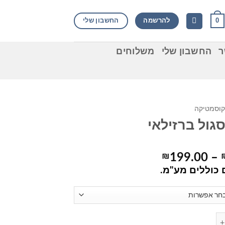
0
להרשמה
החשבון שלי
ר
החשבון שלי
משלוחים
קוסמטיקה
גול ברזילאי
טווח
₪
199.00
–
מחירים:
כוללים מע"מ.
עד
ר סגול ברזילאי