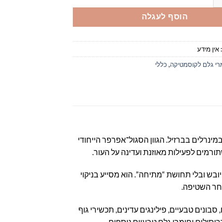
הוסף לעגלה
אין מידע
רי גלם לקוסמטיקה
,
כללי
מינרלים בברזיל. הגוון הסגול־אפרפר הייחודי
שתורמים לפעילות מאוזנת ועדינה על העור.
ובש ובלי תחושת “מתיחה”. הוא מסייע בניקוי
אחר השטיפה.
בונים טבעיים, פילינגים עדינים, תכשירי גוף
רוסולים וחומרי גלם טבעיים נוספים.