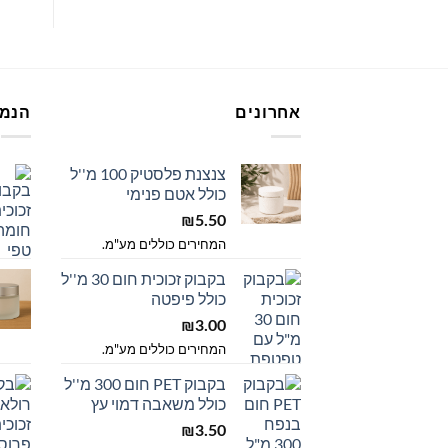
מספר
מספ
סוגים.
סוגי
ניתן
ניתן
לבחור
לבחו
את
את
אחרונים
הנמכ
האפשרויות
האפש
בעמוד
בעמו
צנצנת פלסטיק 100 מ''ל
המוצר
המוצ
כולל אטם פנימי
₪
5.50
המחירים כוללים מע"מ.
בקבוק זכוכית חום 30 מ''ל
כולל פיפטה
₪
3.00
המחירים כוללים מע"מ.
בקבוק PET חום 300 מ''ל
כולל משאבה דמוי עץ
₪
3.50