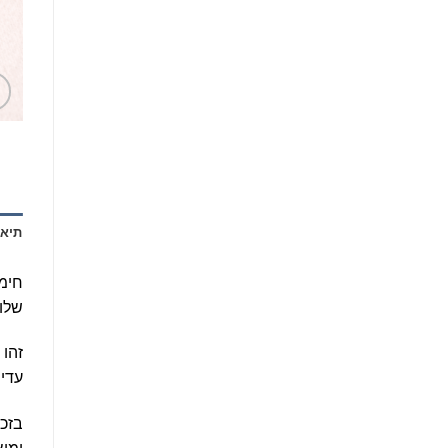
תיאו
חימר
שלו 
זהו 
עדין
בזכו
ומוצ