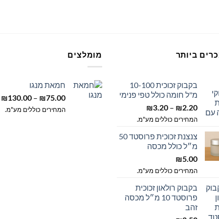
יש
ר
מספר
ם.
סוגים.
ניתן
ר
לבחור
רים ביותר
מומלצים
את
רויות
האפשרויות
ד
בקבוק זכוכית 10-100
חמאת מנגו
בעמוד
ר
מ"ל חומה כולל טפי פנימי
ט
–
המוצר
₪
130.00
₪
75.00
טווח
–
מ
₪
3.20
₪
2.20
המחירים כוללים מע"מ.
מחירים:
המחירים כוללים מע"מ.
ע
צנצנת זכוכית פרוסטד 50
עד
מ״ל כולל מכסה
₪
5.00
המחירים כוללים מע"מ.
בקבוק רולאון זכוכית
פרוסטד 10 מ״ל מכסה
זהב