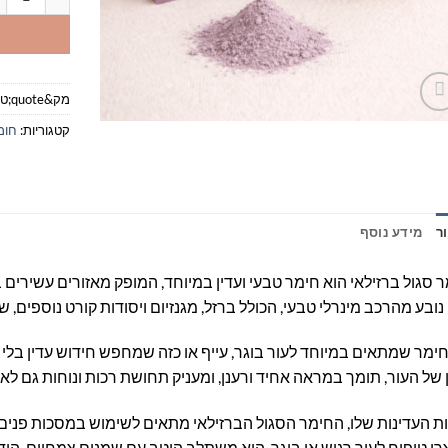
מק&quote;ט:
קטגוריות:
חומ
ר
מידע נוסף
 סגול ברזילאי הוא חימר טבעי ועדין במיוחד, המופק מאזורים עשירים ב
נובע מהרכב מינרלי טבעי, הכולל ברזל, מגנזיום ויסודות קורט נוספים, 
חימר שמתאים במיוחד לעור בוגר, עייף או כזה שמחפש חידוש עדין בלי י
 של העור, תומך במראה אחיד ורענן, ומעניק תחושת רכות ונוחות גם ל
ת העדינות שלו, החימר הסגול הברזילאי מתאים לשימוש במסכות פנים, ס
רי טיפוח לעור רגיש או בוגר. הוא משתלב היטב עם שמנים צמחיים, היד