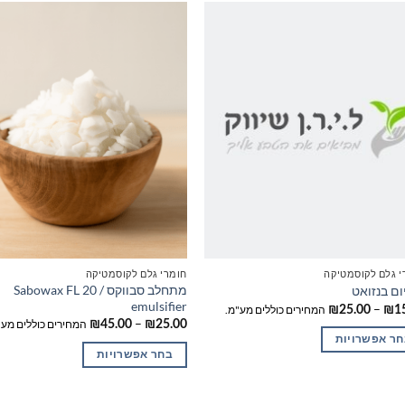
י גלם לקוסמטיקה
חומרי גלם לקוסמטיקה
מתחלב סבווקס / Sabowax FL 20
ום בנזואט
emulsifier
טווח
–
₪
25.00
₪
1
המחירים כוללים מע"מ.
מחירים:
טווח
–
₪
45.00
₪
25.00
המחירים כוללים מע"
מחירים:
חר אפשרויות
עד
בחר אפשרויות
עד
ר
למוצר
זה