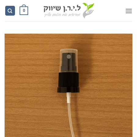
Ski
0
t
conten