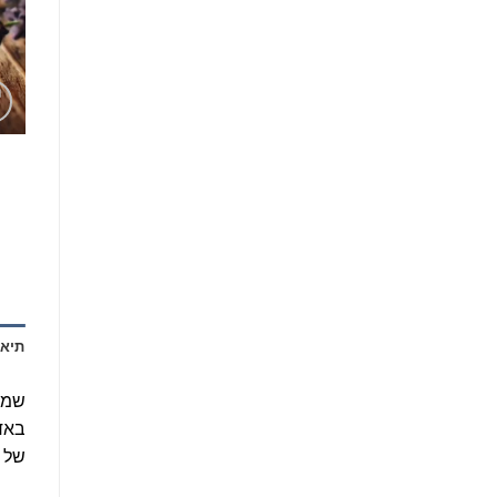
תיאו
שמן 
באדי
של ר