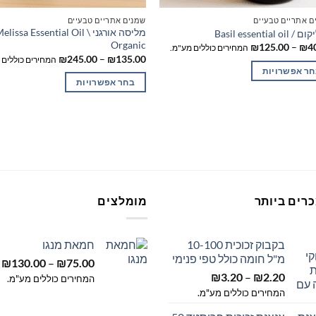
ם אתריים טבעיים
שמנים אתריים טבעיים
מליסה אורגני \ lissa Essential Oil
Basil essential oi
Organic
טווח
₪
125.00
–
₪
4
המחירים כוללים מע"מ.
מחירים:
טווח
₪
245.00
–
₪
135.00
המחירים כוללים 
מחירים:
חר אפשרויות
עד
בחר אפשרויות
עד
ר
למוצר
זה
יש
ר
מספר
ם.
סוגים.
ניתן
ר
לבחור
רים ביותר
מומלצים
את
רויות
האפשרויות
ד
בקבוק זכוכית 10-100
חמאת מנגו
בעמוד
ר
מ"ל חומה כולל טפי פנימי
ט
₪
130.00
–
₪
75.00
המוצר
טווח
2.20
₪
–
3.20
₪
מ
המחירים כוללים מע"מ.
מחירים:
המחירים כוללים מע"מ.
ע