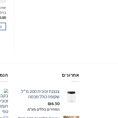
שמנים אתריים טבעיים
שמני
כוכב אניס / Star Anise essential oil
בזיליקום / l
טווח
0.00
₪
75.00
–
₪
15.00
המחירים כוללים מע"מ.
מחירים:
בחר אפשרויות
ב
עד
למוצר
למוצ
זה
זה
יש
יש
מספר
מספ
סוגים.
סוגי
ניתן
ניתן
לבחור
לבחו
אחרונים
הנמכ
את
את
האפשרויות
האפש
בעמוד
בעמו
צנצנת זכוכית 200 מ״ל
המוצר
המוצ
שקופה כולל מכסה
₪
6.50
המחירים כוללים מע"מ.