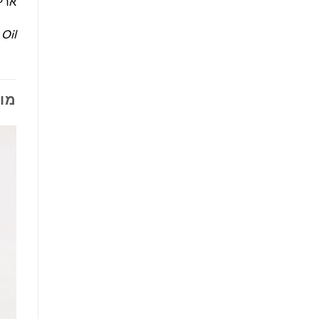
ארץ 
 Oil
מו