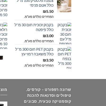
צנצנת פלסטיק 100 מ''ל
כולל אטם פנימי
₪
5.50
המחירים כוללים מע"מ.
בקבוק זכוכית חום 30 מ''ל
כולל פיפטה
₪
3.00
המחירים כוללים מע"מ.
בקבוק PET חום 300 מ''ל
כולל משאבה דמוי עץ
₪
3.50
המחירים כוללים מע"מ.
שרונה רפפורט – קורסים,
מוצר
טיפולים וסדנאות להכנת
קוסמטיקה טבעית, סבונים