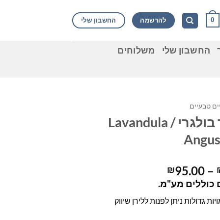
להרשמה
החשבון שלי
0
החשבון שלי
משלוחים
ם טבעיים
לבנדר בולגרי / Lavandula
Angust
טווח
95.00
–
₪
מחירים:
כוללים מע"מ.
ות גדולות ניתן לפנות ללירן שיווק
עד