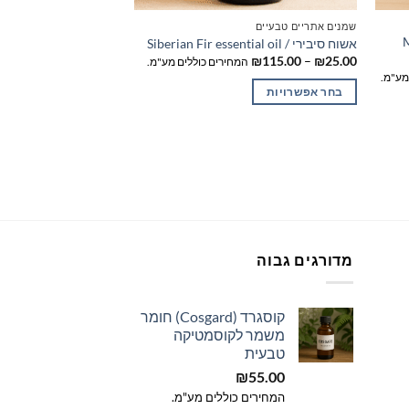
שמנים אתריים טבעיים
שמנים אתריים טבעיים
Me
אשוח סיבירי / Siberian Fir essential oil
ברגמוט / FCF Bergamot essential oil
טווח
טו
₪
155.00
–
₪
30.00
₪
115.00
–
₪
25.00
המחירים כוללים מע"מ.
המ
מחירים:
מח
מע"מ.
בחר אפשרויות
בחר אפשרויות
עד
עד
למוצר
למוצר
זה
זה
יש
יש
מספר
מספר
סוגים.
סוגים.
ניתן
ניתן
לבחור
לבחור
מדורגים גבוה
את
את
האפשרויות
האפשרויות
בעמוד
בעמוד
קוסגרד (Cosgard) חומר
המוצר
המוצר
משמר לקוסמטיקה
ווח
טבעית
חירים:
₪
55.00
ד
המחירים כוללים מע"מ.