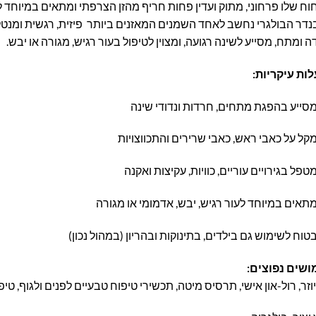
וח שלו פרחוני, מתוק ועדין פחות חריף מהזן הצרפתי ומתאים במיוחד לש
דר הבולגרי נחשב לאחד השמנים המאזנים ביותר פיזית, רגשית ומנטל
 ומתח, מסייע לשינה רגועה, ומצוין לטיפול בעור רגיש, מגורה או יבש.
לות עיקריות:
סייע בהפגת מתחים, חרדות ונדודי שינה
קל על כאבי ראש, כאבי שרירים והתכווצויות
טפל בגירויים עוריים, כוויות, עקיצות ואקנה
תאים במיוחד לעור רגיש, יבש, אדמומי או מגורה
טוח לשימוש גם בילדים, בתינוקות ובהריון (במהול נכון)
ושים נפוצים:
וזר, רול-און אישי, תרסיס מיטה, תכשירי טיפוח טבעיים לפנים ולגוף, טי