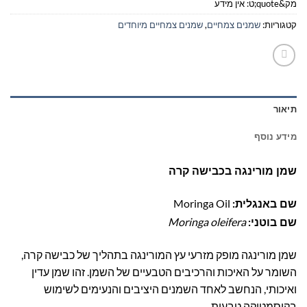
מק&quote;ט:
אין מידע
קטגוריות:
שמנים צמחיים
,
שמנים צמחיים מיוחדים
תיאור
מידע נוסף
שמן מורינגה בכבישה קרה
Moringa Oil
שם באנגלית:
Moringa oleifera
שם בוטני:
שמן מורינגה מופק מזרעי עץ המורינגה בתהליך של כבישה קרה,
השומר על האיכות והרכיבים הטבעיים של השמן. זהו שמן עדין
ואיכותי, הנחשב לאחד השמנים היציבים והנעימים לשימוש
בקוסמטיקה טבעית.