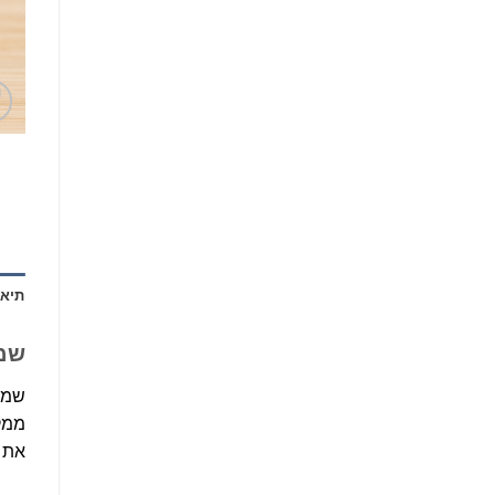
תיאו
שמן נרולי NI תו
שמן נרולי NI הוא תמצית ריח מ
ממקו
את ה