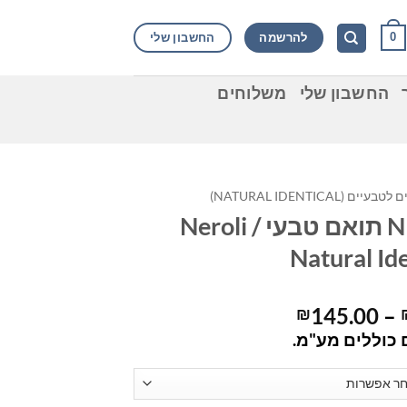
להרשמה
החשבון שלי
0
החשבון שלי
משלוחים
ם (NATURAL IDENTICAL)
נרולי NI תואם טבעי / Neroli
Natural Ide
טווח
145.00
–
₪
מחירים:
כוללים מע"מ.
עד