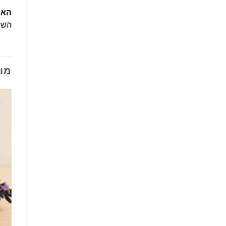
האם
השמ
מו