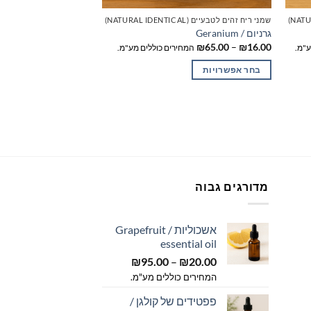
שמני ריח זהים לטבעיים (NATURAL IDENTICAL)
גרניום / Geranium
טווח
₪
65.00
–
₪
16.00
ע"מ.
המחירים כוללים מע"מ.
מחירים:
בחר אפשרויות
עד
למוצר
זה
יש
מספר
סוגים.
ניתן
לבחור
מדורגים גבוה
את
האפשרויות
אשכוליות / Grapefruit
בעמוד
essential oil
ווח
המוצר
טווח
חירים:
20.00
₪
–
95.00
₪
מחירים:
המחירים כוללים מע"מ.
ד
פפטידים של קולגן /
עד