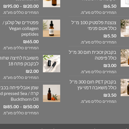
טו
₪
95.00
–
₪
20.00
₪
6.50
מח
המחירים כוללים מע"מ.
המחירים כוללים מע"מ.
צנצנת פלסטיק 100 מ''ל
פפטידים של קולגן /
עד
כולל אטם פנימי
Vegan collagen
peptides
₪
5.50
₪
65.00
המחירים כוללים מע"מ.
המחירים כוללים מע"מ.
בקבוק זכוכית חום 30 מ''ל
כולל פיפטה
משאבת לחיצה שחור
לבקבוק פתח 18
₪
3.00
₪
2.00
המחירים כוללים מע"מ.
המחירים כוללים מע"מ.
בקבוק PET חום 300 מ''ל
כולל משאבה דמוי עץ
שמן אובליפיחה בכב
קרה / d pressed Sea
₪
3.50
Buckthorn Oil
המחירים כוללים מע"מ.
טו
₪
85.00
–
₪
50.00
מח
המחירים כוללים מע"מ.
עד