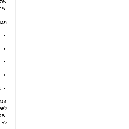
יציר
תכו
נ
מ
מ
נ
א
הנח
לשימ
יש ל
לא 