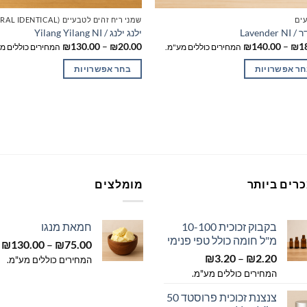
ים
שמני ריח זהים לטבעיים (NATURAL IDENTICAL)
Lavender 
ילנג ילנג / Yilang Yilang NI
טווח
טווח
₪
130.00
–
₪
20.00
₪
140.00
–
₪
1
המחירים כוללים מע"מ.
המחירים כוללים מ
מחירים:
מחירים:
חר אפשרויות
בחר אפשרויות
עד
עד
ר
למוצר
זה
יש
ר
מספר
ם.
סוגים.
ניתן
ר
לבחור
רים ביותר
מומלצים
את
רויות
האפשרויות
בקבוק זכוכית 10-100
חמאת מנגו
ד
בעמוד
מ"ל חומה כולל טפי פנימי
ט
₪
130.00
–
₪
75.00
ר
המוצר
טווח
2.20
₪
–
3.20
₪
מ
המחירים כוללים מע"מ.
מחירים:
המחירים כוללים מע"מ.
ע
צנצנת זכוכית פרוסטד 50
עד