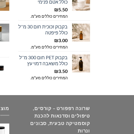
כולל אטם פנימי
₪
5.50
המחירים כוללים מע"מ.
בקבוק זכוכית חום 30 מ''ל
כולל פיפטה
₪
3.00
המחירים כוללים מע"מ.
בקבוק PET חום 300 מ''ל
כולל משאבה דמוי עץ
₪
3.50
המחירים כוללים מע"מ.
שרונה רפפורט – קורסים,
מוצר
טיפולים וסדנאות להכנת
קוסמטיקה טבעית, סבונים
ונרות