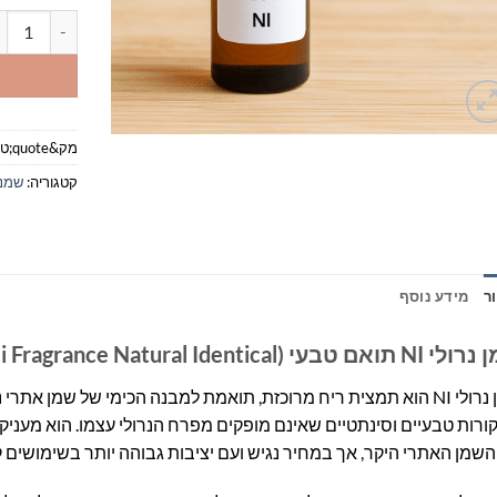
כמות של נרולי NI תואם טבעי / ral Identical
מק&quote;ט:
קטגוריה:
שמני רי
ר
מידע נוסף
אם טבעי (Neroli Fragrance Natural Identical)
רוכזת, תואמת למבנה הכימי של שמן אתרי נרולי טבעי (
רות טבעיים וסינתטיים שאינם מופקים מפרח הנרולי עצמו. הוא מעניק נ
שמן האתרי היקר, אך במחיר נגיש ועם יציבות גבוהה יותר בשימושים 