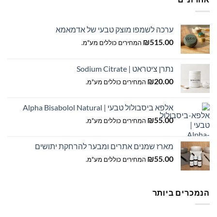
האפשרויות
בעמוד
בעמוד
המוצר
המוצר
ערכה לשמפו מוצק טבעי של אדמאמא
₪
515.00
המחירים כוללים מע"מ.
נתרן ציטראט | Sodium Citrate
₪
20.00
המחירים כוללים מע"מ.
אלפא ביסבולול טבעי | Alpha Bisabolol Natural
₪
55.00
המחירים כוללים מע"מ.
מארז שמנים אתרים ומבער להרחקת יתושים
₪
55.00
המחירים כוללים מע"מ.
הנמכרים ביותר