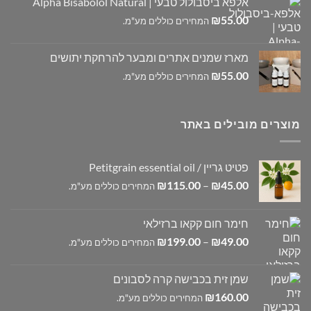
אלפא ביסבולול טבעי | Alpha Bisabolol Natural
₪
55.00
המחירים כוללים מע"מ.
מארז שמנים אתרים ומבער להרחקת יתושים
₪
55.00
המחירים כוללים מע"מ.
מוצרים מובילים באתר
פטיט גריין / Petitgrain essential oil
טווח
₪
115.00
–
₪
45.00
המחירים כוללים מע"מ.
מחירים:
חימר חום קקאו ברזילאי
עד
טווח
₪
199.00
–
₪
49.00
המחירים כוללים מע"מ.
מחירים:
שמן זית בכבישה קרה לסבונים
עד
₪
160.00
המחירים כוללים מע"מ.