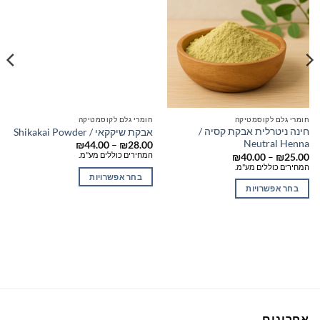
חומרי גלם לקוסמטיקה
חומרי גלם לקוסמטיקה
חינה ניטרלית אבקת קסיה /
אבקת שיקקאי / Shikakai Powder
Neutral Henna
טווח
₪
44.00
–
₪
28.00
מחירים:
המחירים כוללים מע"מ.
טווח
₪
40.00
–
₪
25.00
מחירים:
המחירים כוללים מע"מ.
עד
בחר אפשרויות
עד
בחר אפשרויות
למוצר
למוצר
זה
זה
יש
יש
מספר
מספר
סוגים.
סוגים.
ניתן
ניתן
לבחור
לבחור
את
את
האפשרויות
אחרונים