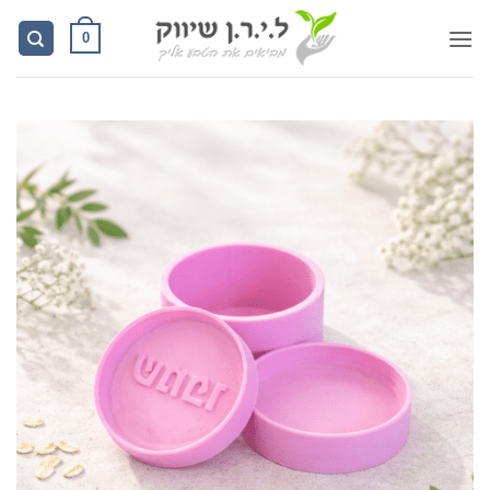
Ski
0
t
conten