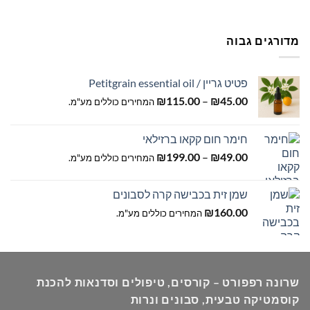
מחירים:
עד
מדורגים גבוה
פטיט גריין / Petitgrain essential oil
טווח
₪
115.00
–
₪
45.00
המחירים כוללים מע"מ.
מחירים:
חימר חום קקאו ברזילאי
עד
טווח
₪
199.00
–
₪
49.00
המחירים כוללים מע"מ.
מחירים:
שמן זית בכבישה קרה לסבונים
עד
₪
160.00
המחירים כוללים מע"מ.
שרונה רפפורט – קורסים, טיפולים וסדנאות להכנת
קוסמטיקה טבעית, סבונים ונרות