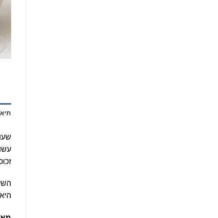
תיאו
שעוו
עשוי
זכוכ
השעו
היא 
מאפ