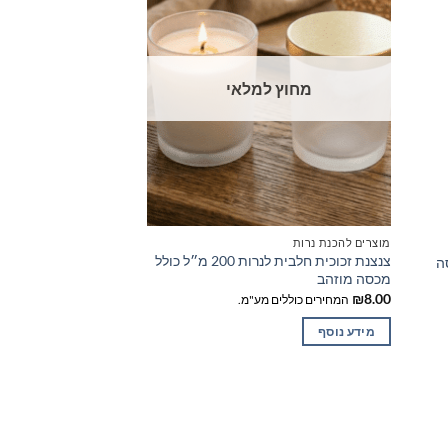
מחוץ למלאי
מוצרים להכנת נרות
מוצרים להכנת נרות
צנצנת זכוכית חלבית לנרות 200 מ״ל כולל
פתילים לנרות
מכסה מוזהב
₪
25.00
המחירים כוללים
₪
8.00
המחירים כוללים מע"מ.
בחר אפשרויות
מידע נוסף
למוצר
זה
יש
מספר
סוגים.