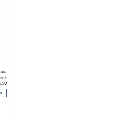
מחוץ למלאי
מוצרים להכנת נרות
מוצר
צנצנת זכוכית לנרות 400 מ״ל כולל מכסה
צנצנת זכוכי
מעץ
6.50
₪
12.00
המחירים כוללים מע"מ.
הו
מידע נוסף