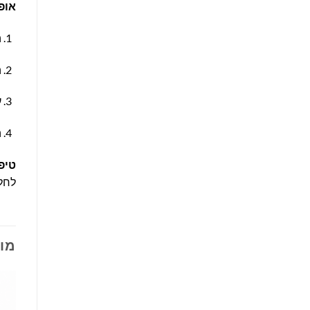
אופ
ה
ה
ע
ה
טיפ
לחלק
מו