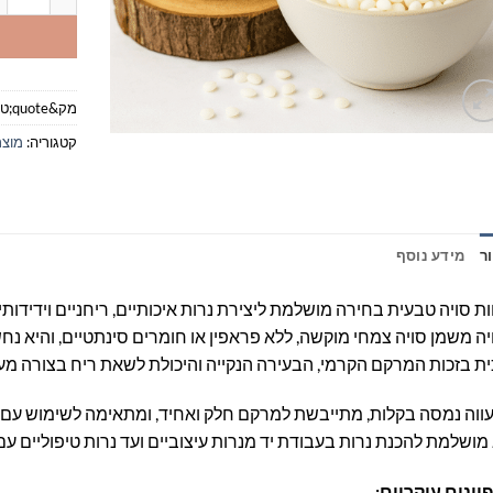
מק&quote;ט:
קטגוריה:
מוצר
ר
מידע נוסף
ת סויה טבעית בחירה מושלמת ליצירת נרות איכותיים, ריחניים וידידותי
ה משמן סויה צמחי מוקשה, ללא פראפין או חומרים סינתטיים, והיא נח
ית בזכות המרקם הקרמי, הבעירה הנקייה והיכולת לשאת ריח בצורה מע
וה נמסה בקלות, מתייבשת למרקם חלק ואחיד, ומתאימה לשימוש עם מג
מושלמת להכנת נרות בעבודת יד מנרות עיצוביים ועד נרות טיפוליים ע
יינים עיקריים: