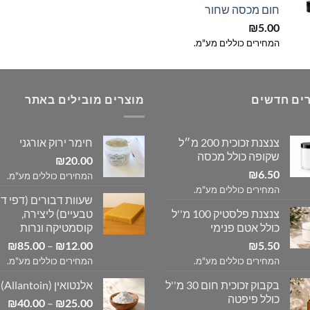
חום מכסה שחור
₪
5.00
המחירים כוללים מע"מ.
ים חדשים
מוצרים מובילים באתר
צנצנת זכוכית 200 מ״ל
חימר ירוק אורגני
שקופה כולל מכסה
₪
20.00
₪
6.50
המחירים כוללים מע"מ.
המחירים כוללים מע"מ.
שעוות דבורים (דפי דו
צנצנת פלסטיק 100 מ''ל
טבעיים) ליצירה,
כולל אטם פנימי
קוסמטיקה ונרות
טו
₪
85.00
–
₪
12.00
₪
5.50
מח
המחירים כוללים מע"מ.
המחירים כוללים מע"מ.
בקבוק זכוכית חום 30 מ''ל
אלנטואין (Allantoin)
עד
כולל פיפטה
טו
₪
40.00
–
₪
25.00