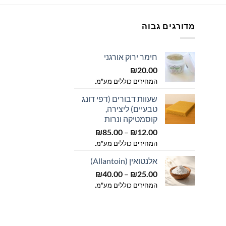
ניתן
לבחור
מדורגים גבוה
את
האפשרויות
בעמוד
חימר ירוק אורגני
המוצר
ווח
₪
20.00
חירים:
המחירים כוללים מע"מ.
שעוות דבורים (דפי דונג
ד
טבעיים) ליצירה,
קוסמטיקה ונרות
טווח
₪
85.00
–
₪
12.00
מחירים:
המחירים כוללים מע"מ.
אלנטואין (Allantoin)
עד
טווח
₪
40.00
–
₪
25.00
מחירים:
המחירים כוללים מע"מ.
עד