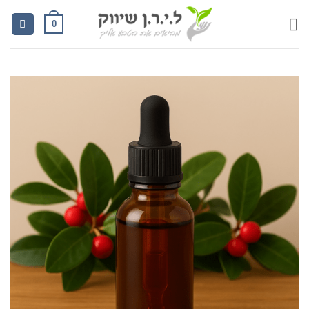
Ski
0
t
conten