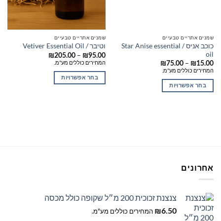
שמנים אתריים טבעיים
שמנים אתריים טבעיים
כוכב אניס / Star Anise essential
וטיבר / Vetiver Essential Oil
oil
טווח
–
₪
205.00
₪
95.00
מחירים:
טווח
המחירים כוללים מע"מ.
–
₪
75.00
₪
15.00
מחירים:
המחירים כוללים מע"מ.
עד
בחר אפשרויות
עד
בחר אפשרויות
למוצר
למוצר
זה
זה
יש
יש
מספר
מספר
סוגים.
סוגים.
ניתן
ניתן
לבחור
לבחור
את
אחרונים
את
האפשרויות
האפשרויות
בעמוד
בעמוד
המוצר
צנצנת זכוכית 200 מ״ל שקופה כולל מכסה
המוצר
6.50
₪
המחירים כוללים מע"מ.