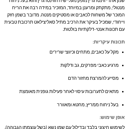
שמן אתרי ווינטרגרין מופק מעלי שיח הווינטרגרין והוא בעל ניחוח
מנטולי, מתקתק ומרענן במיוחד, המזכיר במידה רבה את הריח
המוכר של משחות לכאבים או מסטיקים מנטה. מדובר בשמן חזק
וייחודי, שמכיל בעיקר את הרכיב מתיל סאליצילאט תרכובת טבעית
עם תכונות אנטי-דלקתיות בולטות.
תכונות עיקריות:
מקל על כאבים, מתחים וכיווצי שרירים
מרגיע כאבי מפרקים, גב ודלקות
מסייע להמרצת מחזור הדם
מתאים לתערובות עיסוי לאחר פעילות גופנית מאומצת
בעל ניחוח ממריץ, מחטא ומאוורר
אופן שימוש:
לשימוש חיצוני בלבד ובדילול עם שמן נשא (בשל עוצמתו הגבוהה).