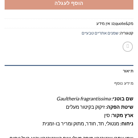
הוסף לעגלה
מק&quote;ט:
אין מידע
קטגוריה:
שמנים אתריים טבעיים
תיאור
מידע נוסף
Gaultheria fragrantissima
שם בוטני:
זיקוק בקיטור מעלים
שיטת הפקה:
סין
ארץ מקור:
מנטולי, חד, חודר, מתוק ומריר בו-זמנית
ניחוח: