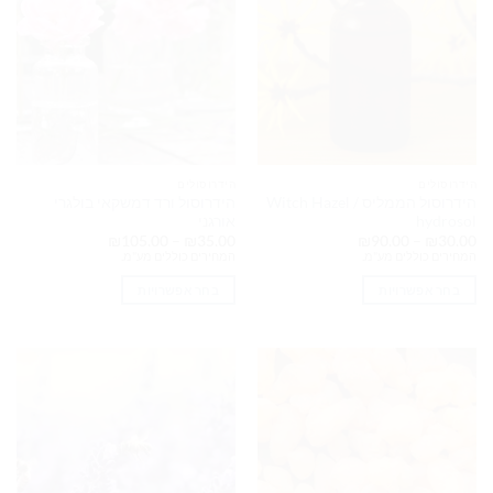
לבחור
לבחור
את
את
האפשרויות
האפשרויות
בעמוד
בעמוד
המוצר
המוצר
הידרוסולים
הידרוסולים
הידרוסול הממליס / Witch Hazel
הידרוסול ורד דמשקאי בולגרי
hydrosol
אורגני
טווח
טווח
₪
105.00
–
₪
35.00
₪
90.00
–
₪
30.00
מחירים:
מחירים:
המחירים כוללים מע"מ.
המחירים כוללים מע"מ.
עד
עד
בחר אפשרויות
בחר אפשרויות
למוצר
למוצר
זה
זה
יש
יש
מספר
מספר
סוגים.
סוגים.
ניתן
ניתן
לבחור
לבחור
את
את