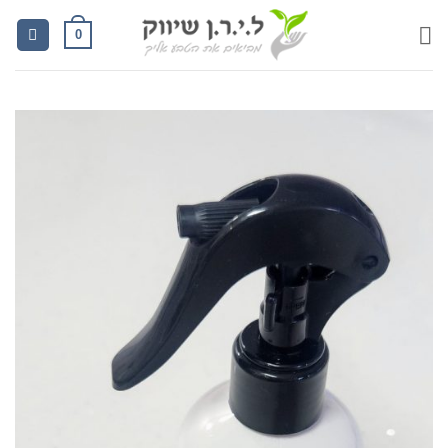
Ski
0
t
conten