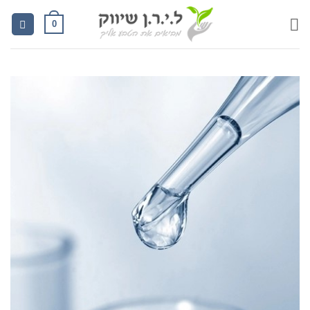
Ski
0
t
conten