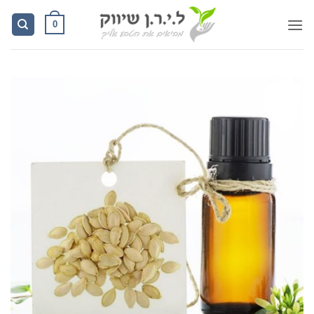
Ski
0
t
conten