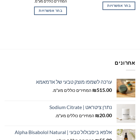
מחירים:
המחירים כוללים מע"מ.
עד
בחר אפשרויות
עד
בחר אפשרויות
למוצר
למוצר
זה
זה
יש
יש
מספר
מספר
סוגים.
סוגים.
ניתן
ניתן
לבחור
לבחור
את
אחרונים
את
האפשרויות
האפשרויות
בעמוד
בעמוד
המוצר
ערכה לשמפו מוצק טבעי של אדמאמא
המוצר
515.00
₪
המחירים כוללים מע"מ.
נתרן ציטראט | Sodium Citrate
20.00
₪
המחירים כוללים מע"מ.
אלפא ביסבולול טבעי | Alpha Bisabolol Natural