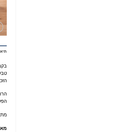
תיאו
בקבו
טבעי
הזכו
הרול
הפקק
מתאים
מאפ