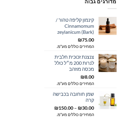
מדורגים גבוה
קינמון קליפה טהור /
Cinnamomum
ווח
zeylanicum (Bark)
חירים:
₪
75.00
ד
המחירים כוללים מע"מ.
צנצנת זכוכית חלבית
לנרות 200 מ״ל כולל
מכסה מוזהב
₪
8.00
המחירים כוללים מע"מ.
שמן חוחובה בכבישה
קרה
טווח
₪
150.00
–
₪
30.00
מחירים:
המחירים כוללים מע"מ.
עד