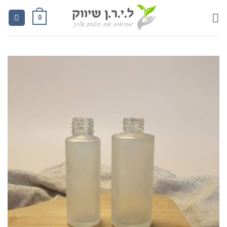
Ski
0
t
conten