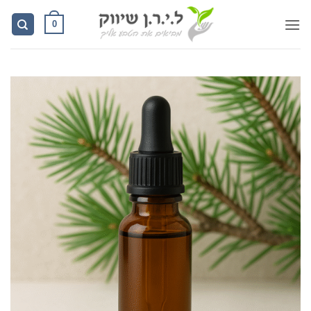
Ski
0
t
conten