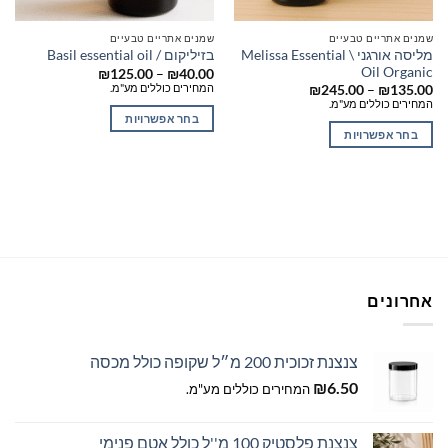
שמנים אתריים טבעיים
שמנים אתריים טבעיים
מליסה אורגני \ Melissa Essential
בזיליקום / Basil essential oil
Oil Organic
טווח
₪
125.00
–
₪
40.00
מחירים:
המחירים כוללים מע"מ.
טווח
₪
245.00
–
₪
135.00
מחירים:
המחירים כוללים מע"מ.
עד
בחר אפשרויות
עד
בחר אפשרויות
למוצר
למוצר
זה
זה
יש
יש
מספר
מספר
סוגים.
סוגים.
ניתן
ניתן
לבחור
לבחור
את
אחרונים
את
האפשרויות
האפשרויות
בעמוד
בעמוד
המוצר
צנצנת זכוכית 200 מ״ל שקופה כולל מכסה
המוצר
₪
6.50
המחירים כוללים מע"מ.
צנצנת פלסטיק 100 מ''ל כולל אטם פנימי