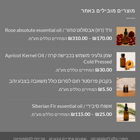
מוצרים מובילים באתר
ורד (רוז) אבסולוט טהור / Rose absolute essential oil
טווח
₪
310.00
–
₪
170.00
המחירים כוללים מע"מ.
מחירים:
שמן גלעיני משמש בכבישה קרה / Apricot Kernel Oil
עד
Cold Pressed
₪
30.00
המחירים כוללים מע"מ.
בקבוק פרוסטד חום לסרום כולל משאבה בצבע זהב
₪
5.50
המחירים כוללים מע"מ.
אשוח סיבירי / Siberian Fir essential oil
טווח
₪
115.00
–
₪
25.00
המחירים כוללים מע"מ.
מחירים:
עד
חומרי גלם לקוסמטיקה
שמנים אתריים טבעיים
אריזות לקוסמטיקה