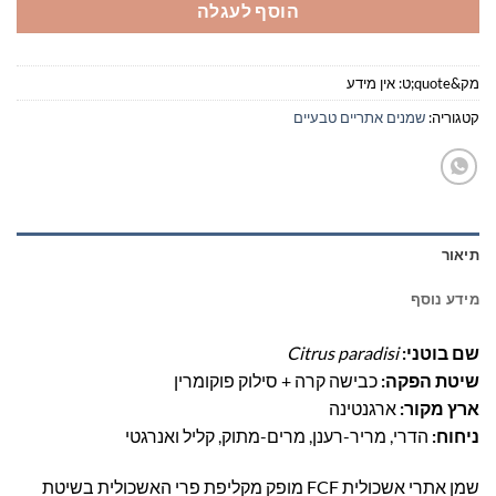
הוסף לעגלה
מק&quote;ט:
אין מידע
קטגוריה:
שמנים אתריים טבעיים
תיאור
מידע נוסף
שם בוטני:
Citrus paradisi
שיטת הפקה:
כבישה קרה + סילוק פוקומרין
ארץ מקור:
ארגנטינה
ניחוח:
הדרי, מריר-רענן, מרים-מתוק, קליל ואנרגטי
שמן אתרי אשכולית FCF מופק מקליפת פרי האשכולית בשיטת