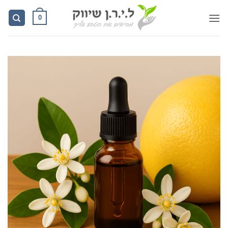
Ski
0
t
conten