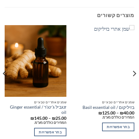
מוצרים קשורים
שמנים אתריים טבעיים
שמנים אתריים טבעיים
זנגביל ג'ינג'ר / Ginger essential
בזיליקום / Basil essential oil
oil
טווח
₪
125.00
–
₪
40.00
מחירים:
המחירים כוללים מע"מ.
טווח
₪
145.00
–
₪
25.00
מחירים:
המחירים כוללים מע"מ.
עד
בחר אפשרויות
עד
בחר אפשרויות
למוצר
למוצר