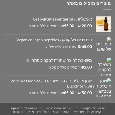
מוצרים מובילים באתר
אשכוליות / Grapefruit essential oil
טווח
₪
95.00
–
₪
20.00
המחירים כוללים מע"מ.
מחירים:
פפטידים של קולגן / Vegan collagen peptides
עד
₪
65.00
המחירים כוללים מע"מ.
משאבת לחיצה שחורה לבקבוק פתח 18
₪
2.00
המחירים כוללים מע"מ.
שמן אובליפיחה בכבישה קרה / cold pressed Sea
Buckthorn Oil
טווח
₪
85.00
–
₪
50.00
המחירים כוללים מע"מ.
מחירים:
עד
חומרי גלם לקוסמטיקה
שמנים אתריים טבעיים
אריזות לקוסמטיקה
קצת עלינו
צור קשר
החשבון שלי
משלוחים
מדיניות פרטיות