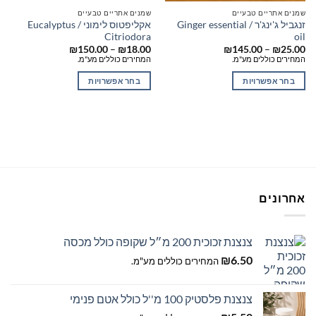
שמנים אתריים טבעיים
שמנים אתריים טבעיים
זנגביל ג'ינג'ר / Ginger essential
אקליפטוס לימוני / Eucalyptus
Citriodora
oil
טווח
טווח
₪
150.00
–
₪
18.00
₪
145.00
–
₪
25.00
מחירים:
מחירים:
המחירים כוללים מע"מ.
המחירים כוללים מע"מ.
עד
עד
בחר אפשרויות
בחר אפשרויות
למוצר
למוצר
זה
זה
יש
יש
מספר
מספר
סוגים.
סוגים.
ניתן
ניתן
לבחור
לבחור
אחרונים
את
את
האפשרויות
האפשרויות
בעמוד
בעמוד
צנצנת זכוכית 200 מ״ל שקופה כולל מכסה
המוצר
המוצר
₪
6.50
המחירים כוללים מע"מ.
צנצנת פלסטיק 100 מ''ל כולל אטם פנימי