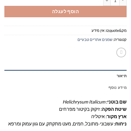
הוסף לעגלה
מק&quote;ט:
אין מידע
קטגוריה:
שמנים אתריים טבעיים
תיאור
מידע נוסף
שם בוטני:
Helichrysum Italicum
שיטת הפקה:
זיקוק בקיטור מפרחים
ארץ מקור:
איטליה
ניחוח:
עשבוני-מתובל, חמים, מעט מתקתק, עם גוון עמוק ומרפא