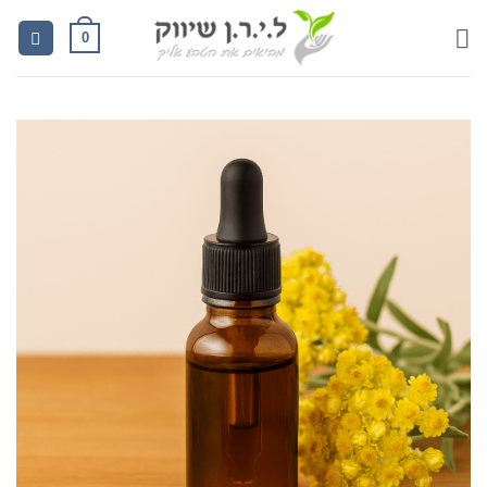
Ski
0
t
conten