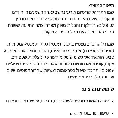
תיאור המוצר:
שמן אתרי הליקריסיום אורגני נחשב לאחד השמנים הייחודיים
והיקרים בעולם הארומתרפיה בזכות סגולותיו יוצאות הדופן
לטיפול בעור, דלקות וחבלות. מופק מפרחי צמח החי-עד, שפורח
בגווני זהב ומזוהה עם סגולות ריפוי עמוקות.
שמן הליקריסיום מצטיין בתכונות אנטי דלקתיות, אנטי-המטומיות
(מפחית שטפי דם), אנטי-בקטריאליות, נוגדות חמצון ואנטי-אייג’ינג
טבעי. הוא אידיאלי לשימוש מקומי לעור פגוע, צלקות, שטפי דם,
אקנה, קופרוז, ואדמומיות בעור והוא גם מוכר בשימושים טיפוליים
עמוקים יותר כמו טיפול בטראומות רגשיות, שחרור דפוסים ישנים
ועידוד תהליכי ריפוי פנימיים.
שימושים נפוצים:
עזרה ראשונה טבעית לשפשופים, חבלות, עקיצות או שטפי דם
טיפוח עור בוגר או רגיש