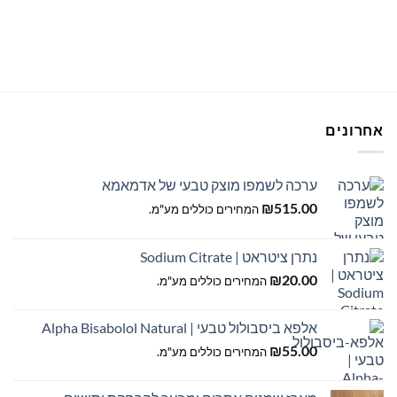
למוצר
זה
יש
מספר
סוגים.
ניתן
לבחור
אחרונים
את
האפשרויות
בעמוד
ערכה לשמפו מוצק טבעי של אדמאמא
המוצר
₪
515.00
המחירים כוללים מע"מ.
נתרן ציטראט | Sodium Citrate
₪
20.00
המחירים כוללים מע"מ.
אלפא ביסבולול טבעי | Alpha Bisabolol Natural
₪
55.00
המחירים כוללים מע"מ.