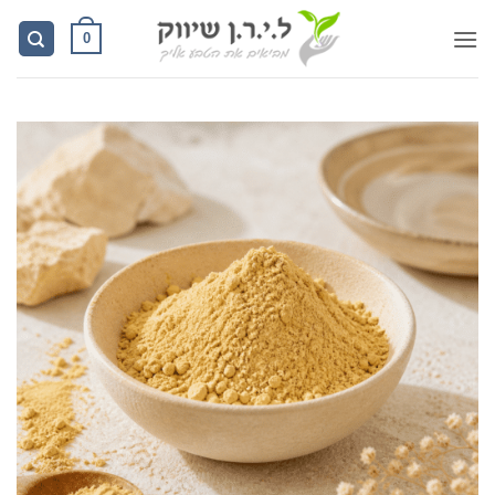
Ski
0
t
conten