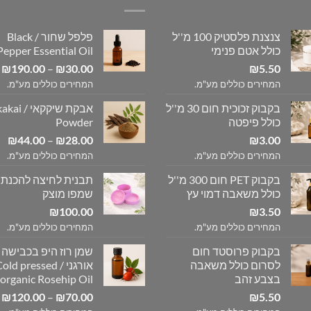
צנצנת פלסטיק 100 מ''ל
פלפל שחור / Black
כולל אטם פנימי
Pepper Essential Oil
ט
₪
190.00
–
₪
30.00
₪
5.50
מ
המחירים כוללים מע"מ.
המחירים כוללים מע"מ.
בקבוק זכוכית חום 30 מ''ל
אבקת שיקקאי 
ע
כולל פיפטה
Powder
טו
₪
44.00
–
₪
28.00
₪
3.00
מח
המחירים כוללים מע"מ.
המחירים כוללים מע"מ.
בקבוק PET חום 300 מ''ל
תבנית לחיצה להכנת
עד
כולל משאבה דמוי עץ
שמפו מוצק
₪
100.00
₪
3.50
המחירים כוללים מע"מ.
המחירים כוללים מע"מ.
בקבוק פרוסטד חום
שמן רוז היפ בכבישה 
לסרום כולל משאבה
אורגני / old pressed
בצבע זהב
organic Rosehip Oil
ט
₪
120.00
–
₪
70.00
₪
5.50
מ