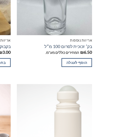
אריזות נוספות
אריזות
בק׳ זכוכית לסרום 100 מ״ל
בקבוק 
₪
3.00
₪
6.50
המחירים כוללים מע"מ.
הוסף לעגלה
בחר
למוצר
זה
יש
מספר
סוגים.
ניתן
לבחור
את
האפשר
בעמוד