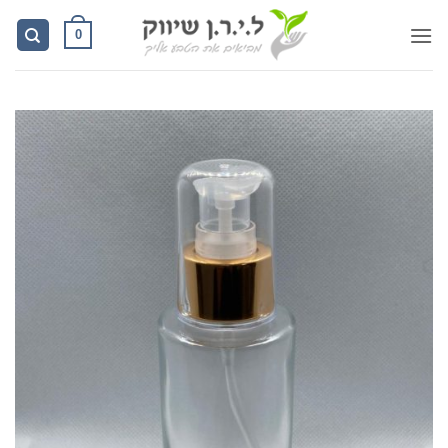
Ski
0
t
conten