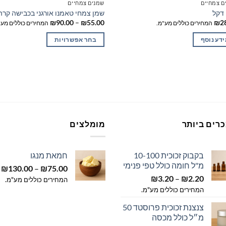
ם צמחיים
שמנים צמחיים
דקל
שמן צמחי טאמנו אורגני בכבישה קרה
טווח
₪
90.00
–
₪
55.00
₪
2
המחירים כוללים מע"מ.
המחירים כוללים מע"
מחירים:
דע נוסף
בחר אפשרויות
עד
למוצר
זה
יש
מספר
סוגים.
ניתן
לבחור
רים ביותר
מומלצים
את
האפשרויות
בקבוק זכוכית 10-100
חמאת מנגו
בעמוד
מ"ל חומה כולל טפי פנימי
ט
₪
130.00
–
₪
75.00
המוצר
טווח
2.20
₪
–
3.20
₪
מ
המחירים כוללים מע"מ.
מחירים:
המחירים כוללים מע"מ.
ע
צנצנת זכוכית פרוסטד 50
עד
מ״ל כולל מכסה