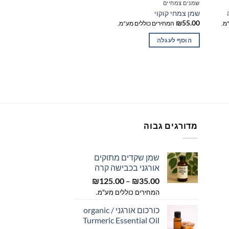
שמנים צמחיים
שמנים צמחיים
שמן צמחי קוקוי
שמן שיבולת שועל
טווח
₪
70.00
–
₪
40.00
₪
55.00
מ.
המחירים כוללים מע"מ.
המח
מחי
הוסף לעגלה
בחר אפשרויות
עד
למוצר
זה
יש
מספר
סוגים.
ניתן
לבחור
מדורגים גבוה
את
האפשרויות
שמן שקדים מתוקים
בעמוד
אורגני בכבישה קרה
ווח
המוצר
טווח
חירים:
35.00
₪
–
125.00
₪
מחירים:
המחירים כוללים מע"מ.
ד
כורכום אורגני / organic
עד
Turmeric Essential Oil