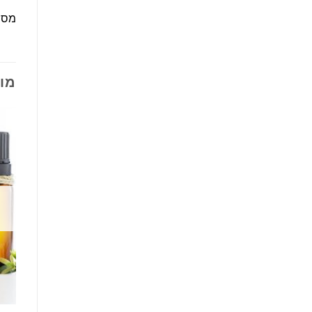
מסיי
מו