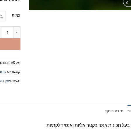
כמות
כמות של שמ
מק&quote;ט:
קטגוריה:
שמני
תגית:
שמן תש
ר
מידע נוסף
בעל תכונות אנטי בקטריאליות ואנטי דלקתיות