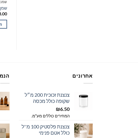
שמנים צמחיים
שמני
שמן גרעיני אפרסק
שמן 
8.00
₪
35.00
המחירים כוללים מע"מ.
הוסף לעגלה
מי
אחרונים
הנמכ
צנצנת זכוכית 200 מ״ל
שקופה כולל מכסה
₪
6.50
המחירים כוללים מע"מ.
צנצנת פלסטיק 100 מ''ל
כולל אטם פנימי