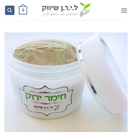
Ski
0
t
conten