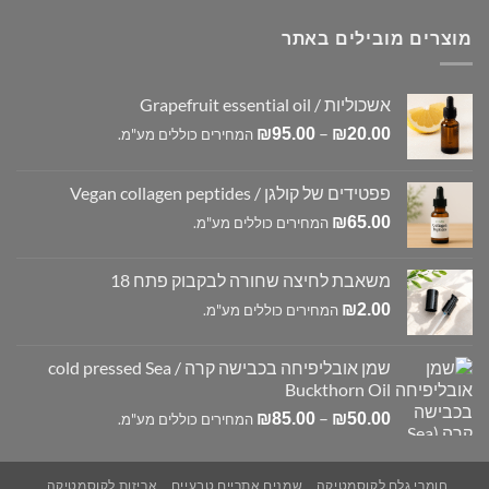
מוצרים מובילים באתר
אשכוליות / Grapefruit essential oil
טווח
–
₪
95.00
₪
20.00
המחירים כוללים מע"מ.
מחירים:
פפטידים של קולגן / Vegan collagen peptides
עד
₪
65.00
המחירים כוללים מע"מ.
משאבת לחיצה שחורה לבקבוק פתח 18
₪
2.00
המחירים כוללים מע"מ.
שמן אובליפיחה בכבישה קרה / cold pressed Sea
Buckthorn Oil
טווח
–
₪
85.00
₪
50.00
המחירים כוללים מע"מ.
מחירים:
עד
חומרי גלם לקוסמטיקה
שמנים אתריים טבעיים
אריזות לקוסמטיקה