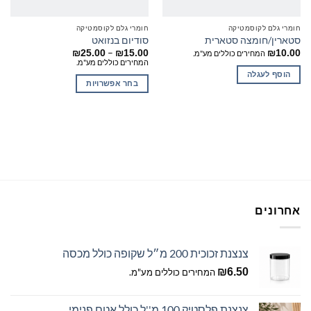
חומרי גלם לקוסמטיקה
חומרי גלם לקוסמטיקה
סטארין/חומצה סטארית
סודיום בנזואט
טווח
–
₪
25.00
₪
15.00
₪
10.00
המחירים כוללים מע"מ.
מחירים:
המחירים כוללים מע"מ.
הוסף לעגלה
עד
בחר אפשרויות
למוצר
זה
יש
מספר
סוגים.
ניתן
לבחור
את
אחרונים
האפשרויות
בעמוד
המוצר
צנצנת זכוכית 200 מ״ל שקופה כולל מכסה
₪
6.50
המחירים כוללים מע"מ.
צנצנת פלסטיק 100 מ''ל כולל אטם פנימי