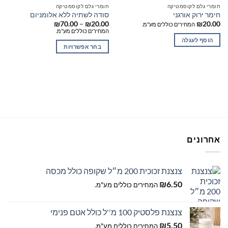
חומרי גלם לקוסמטיקה
חומרי גלם לקוסמטיקה
חימר ירוק אורגני
סודה לשתיה ללא אלומניום
טווח
₪
70.00
–
₪
20.00
₪
20.00
המחירים כוללים מע"מ.
מחירים:
המחירים כוללים מע"מ.
הוסף לעגלה
עד
בחר אפשרויות
למוצר
זה
יש
מספר
סוגים.
ניתן
לבחור
את
אחרונים
האפשרויות
בעמוד
המוצר
צנצנת זכוכית 200 מ״ל שקופה כולל מכסה
₪
6.50
המחירים כוללים מע"מ.
צנצנת פלסטיק 100 מ''ל כולל אטם פנימי
₪
5.50
המחירים כוללים מע"מ.