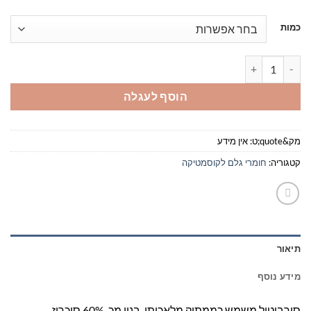
עד
כמות
כמות של סורביטול - סוכר אלכוהולי
הוסף לעגלה
מק&quote;ט:
אין מידע
קטגוריה:
חומרי גלם לקוסמטיקה
תיאור
מידע נוסף
סורביטול משמש כממתיק מלאכותי, בנוי מכ-60% סוכרוז.