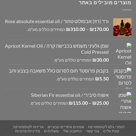
מוצרים מובילים באתר
ורד (רוז) אבסולוט טהור / Rose absolute essential oil
טווח
₪
310.00
–
₪
170.00
המחירים כוללים מע"מ.
מחירים:
שמן גלעיני משמש בכבישה קרה / Apricot Kernel Oil
עד
Cold Pressed
₪
30.00
המחירים כוללים מע"מ.
בקבוק פרוסטד חום לסרום כולל משאבה בצבע זהב
₪
5.50
המחירים כוללים מע"מ.
אשוח סיבירי / Siberian Fir essential oil
טווח
₪
115.00
–
₪
25.00
המחירים כוללים מע"מ.
מחירים:
עד
חומרי גלם לקוסמטיקה
שמנים אתריים טבעיים
אריזות לקוסמטיקה
קצת עלינו
צור קשר
החשבון שלי
משלוחים
מדיניות פרטיות