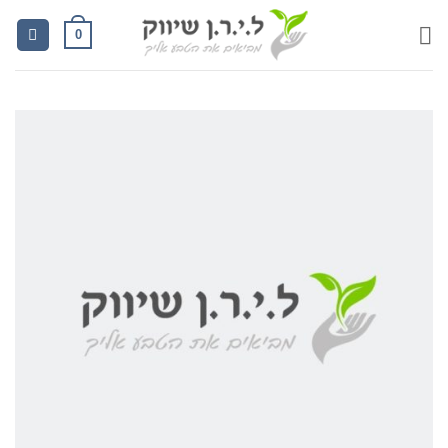
Ski
0
t
conten