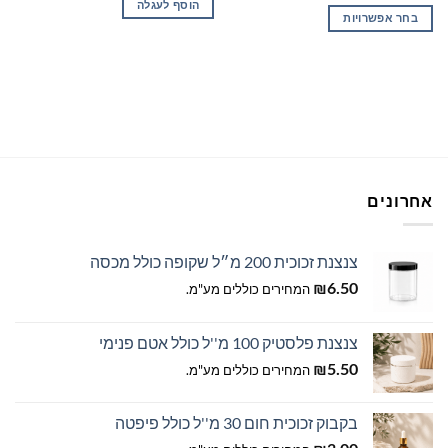
הוסף לעגלה
עד
בחר אפשרויות
למוצר
זה
יש
מספר
סוגים.
ניתן
לבחור
את
אחרונים
האפשרויות
בעמוד
המוצר
צנצנת זכוכית 200 מ״ל שקופה כולל מכסה
6.50
₪
המחירים כוללים מע"מ.
צנצנת פלסטיק 100 מ''ל כולל אטם פנימי
5.50
₪
המחירים כוללים מע"מ.
בקבוק זכוכית חום 30 מ''ל כולל פיפטה