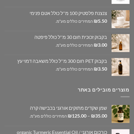
צנצנת פלסטיק 100 מ''ל כולל אטם פנימי
₪
5.50
המחירים כוללים מע"מ.
בקבוק זכוכית חום 30 מ''ל כולל פיפטה
₪
3.00
המחירים כוללים מע"מ.
בקבוק PET חום 300 מ''ל כולל משאבה דמוי עץ
₪
3.50
המחירים כוללים מע"מ.
מוצרים מובילים באתר
שמן שקדים מתוקים אורגני בכבישה קרה
טווח
₪
125.00
–
₪
35.00
המחירים כוללים מע"מ.
מחירים:
כורכום אורגני / organic Turmeric Essential Oil