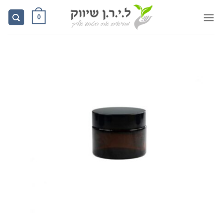
Ski
0
t
conten