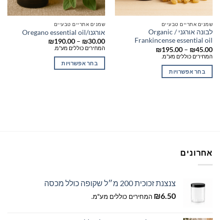
שמנים אתריים טבעיים
שמנים אתריים טבעיים
לבונה אורגני / Organic
אורגנו/Oregano essential oil
Frankincense essential oil
טווח
₪
190.00
–
₪
30.00
מחירים:
המחירים כוללים מע"מ.
טווח
₪
195.00
–
₪
45.00
מחירים:
המחירים כוללים מע"מ.
עד
בחר אפשרויות
עד
בחר אפשרויות
למוצר
למוצר
זה
זה
יש
יש
מספר
מספר
סוגים.
סוגים.
ניתן
ניתן
לבחור
לבחור
את
אחרונים
את
האפשרויות
האפשרויות
בעמוד
בעמוד
המוצר
צנצנת זכוכית 200 מ״ל שקופה כולל מכסה
המוצר
₪
6.50
המחירים כוללים מע"מ.