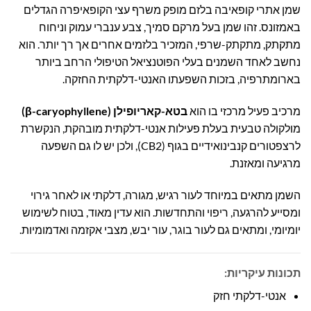
שמן אתרי קופאיבה בלזם מופק משרף עצי הקופאיפרה הגדלים
באמזונס. זהו שמן בעל מרקם סמיך, צבע ענברי עמוק וניחוח
מתקתק, מתקתק-שרפי, המזכיר בלזמים אחרים אך רך יותר. הוא
נחשב לאחד השמנים בעלי הפוטנציאל הטיפולי הרחב ביותר
בארומתרפיה, בזכות השפעתו האנטי-דלקתית החזקה.
מרכיב פעיל מרכזי בו הוא
בטא-קאריופילן (β-caryophyllene)
מולקולה טבעית בעלת פעילות אנטי-דלקתית מובהקת, הנקשרת
לרצפטורים קנבינואידיים בגוף (CB2), ולכן יש לו גם השפעה
מרגיעה ומאזנת.
השמן מתאים במיוחד לעור רגיש, מגורה, דלקתי או לאחר גירוי
ומסייע להרגעה, ריפוי והתחדשות. הוא עדין מאוד, בטוח לשימוש
יומיומי, ומתאים גם לעור בוגר, עור יבש, מצבי אקזמה ואדמומיות.
תכונות עיקריות:
אנטי-דלקתי חזק