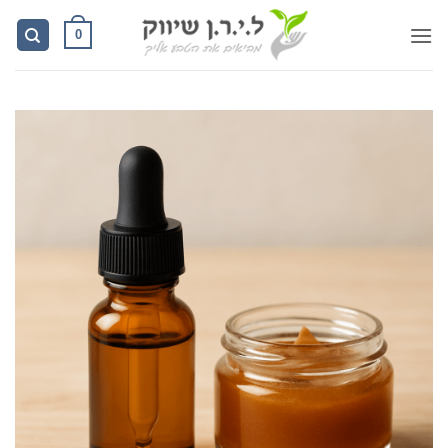
Ski
0
t
conten